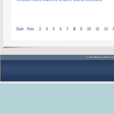
Start
Prev
3
4
5
6
7
8
9
10
11
12
© Διεύθυνση Πρωτο